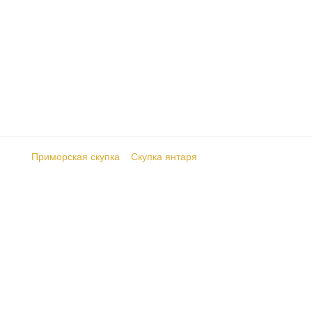
ПРОДАТЬ ЯНТАРЬ
ПРОДАТЬ ЯНТАРЬ В СПБ:
БУСЫ, ЧАСЫ И ДРУГИЕ УКРАШЕНИЯ!
Приморская скупка
>
Скупка янтаря
>
Продать янтарь