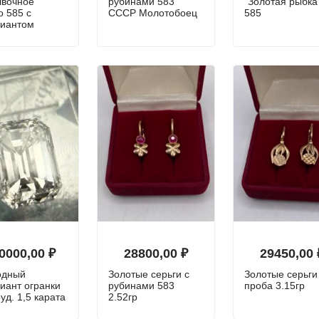
лвочное
рубинами 583
"Золотая рыбка
о 585 с
СССР Молотобоец
585
лиантом
0000,00
₽
28800,00
₽
29450,00
одный
Золотые серьги с
Золотые серьги
иант огранки
рубинами 583
проба 3.15гр
уд. 1,5 карата
2.52гр