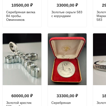
10500,00
₽
33000,00
₽
2
Серебряная вилка
Золотые серьги 583
Золот
84 пробы.
с корундами
Марки
Овчинников.
583
60000,00
₽
33300,00
₽
1
Золотой крестик
Серебряная
Золот