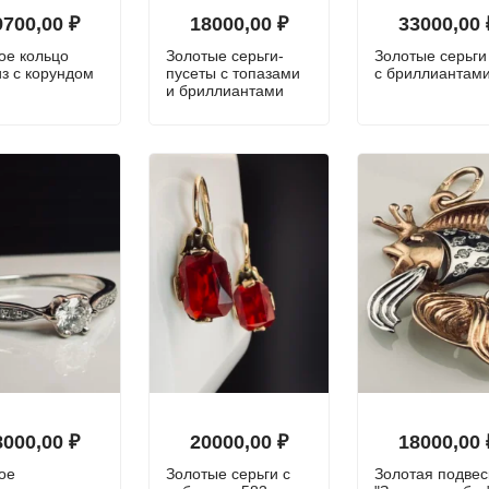
9700,00
₽
18000,00
₽
33000,00
ое кольцо
Золотые серьги-
Золотые серьги
з с корундом
пусеты с топазами
с бриллиантам
и бриллиантами
8000,00
₽
20000,00
₽
18000,00
ое
Золотые серьги с
Золотая подвес