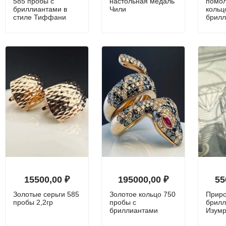
585 пробы с
настольная медаль
помо
бриллиантами в
Чили
кольц
стиле Тиффани
брил
15500,00
₽
195000,00
₽
55
Золотые серьги 585
Золотое кольцо 750
Прир
пробы 2,2гр
пробы с
брилл
бриллиантами
Изумр