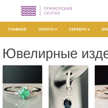
ГЛАВНАЯ
ЗОЛОТО
▾
СЕРЕБРО
▾
БР
Ювелирные изде