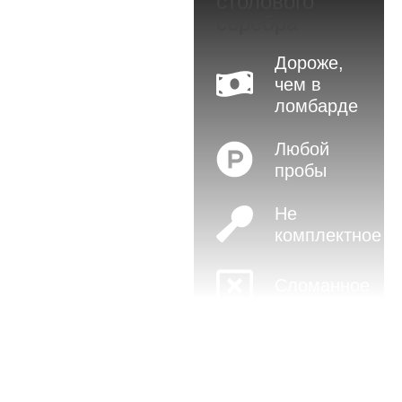
столового
серебра
Дороже,
чем в
ломбарде
Любой
пробы
Не
комплектное
Сломанное