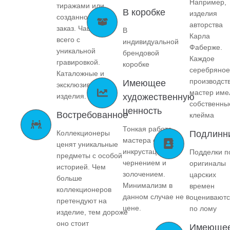
Например,
тиражами или
В коробке
изделия
созданное на
авторства
заказ. Чаще
В
Карла
всего с
индивидуальной
Фаберже.
уникальной
брендовой
Каждое
гравировкой.
коробке
серебряное
Каталожные и
производст
Имеющее
эксклюзивные
мастер име
изделия.
художественную
собственны
ценность
Востребованное
клейма
Тонкая работа
Коллекционеры
Подлинн
мастера с
ценят уникальные
инкрустацией,
Подделки п
предметы с особой
чернением и
оригиналы
историей. Чем
золочением.
царских
больше
Минимализм в
времен
коллекционеров
данном случае не в
оцениваютс
претендуют на
цене.
по лому
изделие, тем дороже
оно стоит
Имеюще