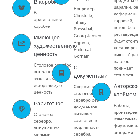
предметы б
В коробке
царапин, бе
Например,
В
деформаци
Christofle,
оригинальной
коррозий,
Tiffany,
коробке
пятен, без
Buccellati,
реставраци
Georg Jensen,
Имеющее
будут стоит
Argenta,
художественную
десятки раз
Puiforcat,
ценность
выше. Утра
Gorham
вставок
Столовое серебро,
С
понижает
выполненное на
стоимость.
документами
заказ и имеющее
историческую
Авторско
Современное
ценность
столовое
клеймом
серебро без
Раритетное
Работы,
документов
произведен
вызывает
Столовое
известными
сомнения в
серебро,
фирмами и
подлинности
выпущенное
авторами.
серебра
малыми