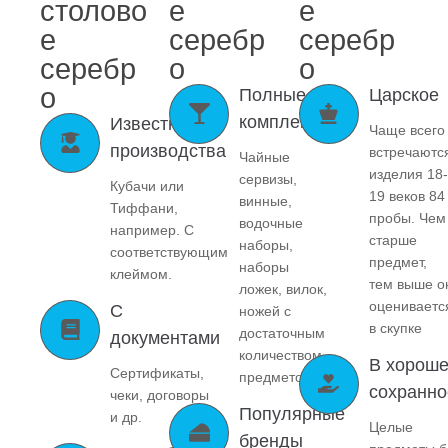
столово
е
е
е
серебр
серебр
серебр
о
о
о
Полные
Царское
комплекты
Известного
Чаще всего
производства
встречаютс
Чайные
изделия 18-
сервизы,
Кубачи или
19 веков 84
винные,
Тиффани,
пробы. Чем
водочные
например. С
старше
наборы,
соответствующим
предмет,
наборы
клеймом.
тем выше о
ложек, вилок,
оцениваетс
С
ножей с
в скупке
достаточным
документами
количеством
В хорош
Сертификаты,
предметов.
сохранно
чеки, договоры
Популярные
и др.
Целые
бренды