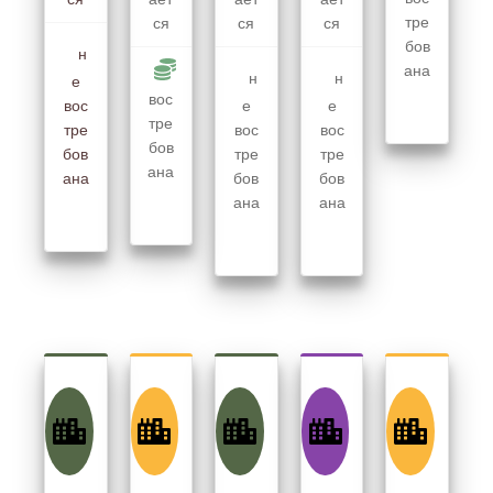
тре
ся
ся
ся
бов
н
ана
н
н
е
вос
вос
е
е
тре
тре
вос
вос
бов
бов
тре
тре
ана
ана
бов
бов
ана
ана