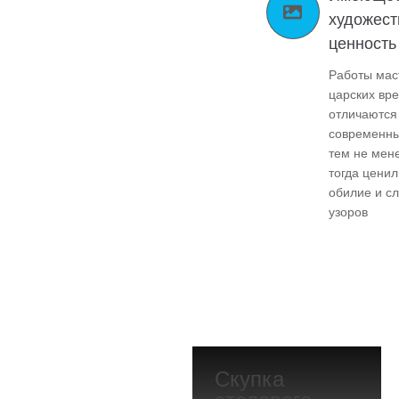
художес
ценность
Работы мас
царских вр
отличаются
современны
тем не мен
тогда ценил
обилие и с
узоров
Скупка