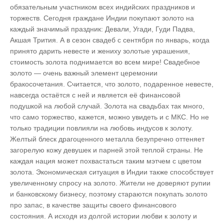
обязательным участником всех индийских праздников и
торжеств. Сегодня граждане Индии покупают золото на
каждый значимый праздник: Девали, Угади, Гуди Падва,
Акшая Трития. А в сезон свадеб с сентября по январь, когда
принято дарить невесте и жениху золотые украшения,
стоимость золота поднимается во всем мире! Свадебное
золото — очень важный элемент церемонии
бракосочетания. Считается, что золото, подаренное невесте,
навсегда остаётся с ней и является её финансовой
подушкой на любой случай. Золота на свадьбах так много,
что само торжество, кажется, можно увидеть и с МКС. Но не
только традиции повлияли на любовь индусов к золоту.
Желтый блеск драгоценного металла безупречно оттеняет
загорелую кожу девушек и парней этой теплой страны. Не
каждая нация может похвастаться таким мэтчем с цветом
золота. Экономическая ситуация в Индии также способствует
увеличенному спросу на золото. Жители не доверяют рупии
и банковскому бизнесу, поэтому стараются покупать золото
про запас, в качестве защиты своего финансового
состояния. А исходя из долгой истории любви к золоту и