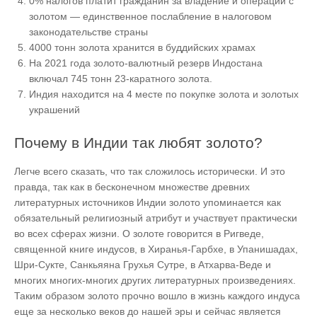
0% налогов платит гражданин за владение и операции с
золотом — единственное послабление в налоговом
законодательстве страны
4000 тонн золота хранится в буддийских храмах
На 2021 года золото-валютный резерв Индостана
включал 745 тонн 23-каратного золота.
Индия находится на 4 месте по покупке золота и золотых
украшений
Почему в Индии так любят золото?
Легче всего сказать, что так сложилось исторически. И это
правда, так как в бесконечном множестве древних
литературных источников Индии золото упоминается как
обязательный религиозный атрибут и участвует практически
во всех сферах жизни. О золоте говорится в Ригведе,
священной книге индусов, в Хиранья-Гарбхе, в Упанишадах,
Шри-Сукте, Санкьяяна Грухья Сутре, в Атхарва-Веде и
многих многих-многих других литературных произведениях.
Таким образом золото прочно вошло в жизнь каждого индуса
еще за несколько веков до нашей эры и сейчас является