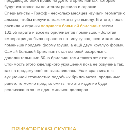
продавец оставил право на долю в бриллиантах, которые
будут изготовлены по итогам распила и огранки.
Специалисты «Графф» несколько месяцев изучали геометрию
алмаза, чтобы получить максимальную выгоду. В итоге, после
распила и огранки
получился большой бриллиант
весом
132.55 карата и восемь бриллиантов поменьше. «Золотая
императрица» была огранена по типу кушон, шести камням
поменьше придали форму груши, а ещё двум круглую форму.
Самый большой бриллиант стал основой ожерелья с
дополнительными 30-ю бриллиантами такого же оттенка.
Стоимость этого ювелирного украшения пока не озвучена так,
как на продажу ещё не выставлялась. Если сравнивать с
аукционной стоимостью подобных бриллиантов, проданных
ранее, то можно предположить, что это изделие будет
реализовано за не один миллион долларов.
ПРИМОРСКАЯ СКУПКА