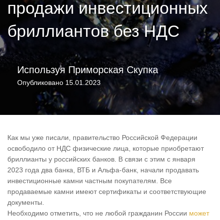
продажи инвестиционных
бриллиантов без НДС
Используя
Приморская Скупка
Опубликовано
15.01.2023
Как мы уже писали, правительство Российской Федерации
освободило от НДС физические лица, которые приобретают
бриллианты у российских банков. В связи с этим с января
2023 года два банка, ВТБ и Альфа-банк, начали продавать
инвестиционные камни частным покупателям. Все
продаваемые камни имеют сертификаты и соответствующие
документы.
Необходимо отметить, что не любой гражданин России
может