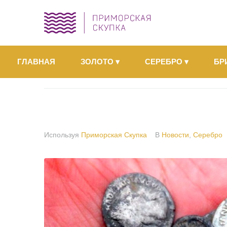
ГЛАВНАЯ
ЗОЛОТО
▾
СЕРЕБРО
▾
БР
Используя
Приморская Скупка
В
Новости
,
Серебро