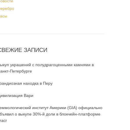
овости
еребро
асы
СВЕЖИЕ ЗАПИСИ
ыкуп украшений с полудрагоценными камнями в
анкт-Петербурге
рандиозная находка в Перу
ивилизация Вари
еммологический институт Америки (GIA) официально
бъявил о выкупе 30%-й доли в блокчейн-платформе
racr