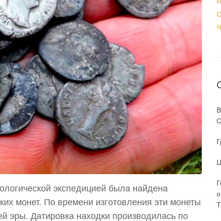
Н
С
Ч
В
С
Г
Ц
Г
еологической экспедицией была найдена
о
их монет. По времени изготовления эти монеты
T
ашей эры. Датировка находки производилась по