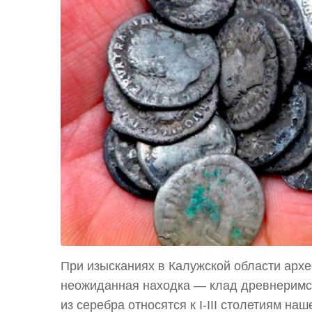
При изысканиях в Калужской области арх
неожиданная находка — клад древнеримск
из серебра относятся к I-III столетиям н