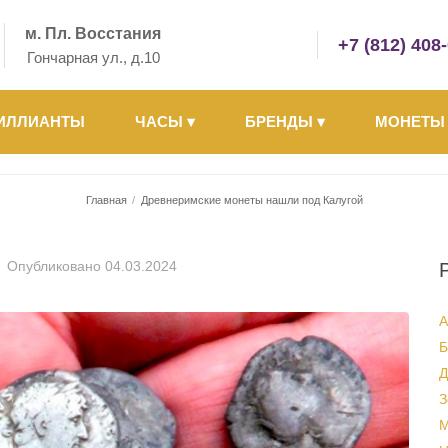
м. Пл. Восстания
+7 (812) 408
Гончарная ул., д.10
ИЛЛИАНТЫ
ЧАСЫ
▾
БРЕНДЫ
▾
МОНЕТ
Главная
/
Древнеримские монеты нашли под Калугой
Опубликовано
04.03.2024
А
Б
Д
З
М