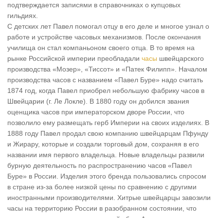
подтверждается записями в справочниках о купцовых
гильдиях.
С детских лет Павел помогал отцу в его деле и многое узнал о
работе и устройстве часовых механизмов. После окончания
училища он стал компаньоном своего отца. В то время на
рынке Российской империи преобладали
часы
швейцарского
производства «Мозер», «Тиссот» и «Патек Филипп». Началом
производства часов с названием «Павел Буре» надо считать
1874 год, когда Павел приобрел небольшую фабрику часов в
Швейцарии (г. Ле Локле). В 1880 году он добился звания
оценщика часов при императорском дворе России, что
позволило ему размещать герб Империи на своих изделиях. В
1888 году Павел продал свою компанию швейцарцам Пфунду
и Жирару, которые и создали торговый дом, сохраняя в его
названии имя первого владельца. Новые владельцы развили
бурную деятельность по распространению часов «Павел
Буре» в России. Изделия этого бренда пользовались спросом
в стране из-за более низкой цены по сравнению с другими
иностранными производителями. Хитрые швейцарцы завозили
часы на территорию России в разобранном состоянии, что