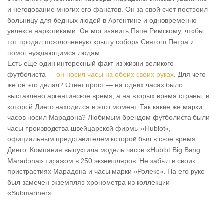
и негодование многих его фанатов. Он за свой счет построил
больницу для бедных людей в Аргентине и одновременно
увлекся наркотиками. Он мог заявить Папе Римскому, чтобы
тот продал позолоченную крышу собора Святого Петра и
помог нуждающимся людям.
Есть еще один интересный факт из жизни великого
футболиста —
он носил часы на обеих своих руках
. Для чего
же он это делал? Ответ прост — на одних часах было
выставлено аргентинское время, а на вторых время страны, в
которой Диего находился в этот момент. Так какие же марки
часов носил Марадона? Любимым брендом футболиста были
часы производства швейцарской фирмы «Hublot»,
официальным представителем которой был в свое время
Диего. Компания выпустила модель часов «Hublot Big Bang
Maradona» тиражом в 250 экземпляров. Не забыл в своих
пристрастиях Марадона и часы марки «Ролекс». На его руке
был замечен экземпляр хронометра из коллекции
«Submariner».