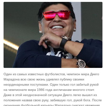
Один из самых известных футболистов, чемпион мира Диего
Марадона всю свою жизнь удивлял публику своими
неординарными поступками. Один только гол забитый рукой
на чемпионате мира 1986 года англичанам многого стоит.
Даже в этой неоднозначной ситуации Диего легко вышел из
положения назвав свою руку, забившую гол, рукой бога. После
окончания футбольной карьеры Марадона снискал уважение