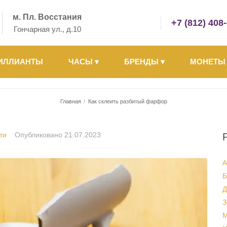
м. Пл. Восстания
+7 (812) 408
Гончарная ул., д.10
ИЛЛИАНТЫ
ЧАСЫ
▾
БРЕНДЫ
▾
МОНЕТ
Главная
/
Как склеить разбитый фарфор
ти
Опубликовано
21.07.2023
А
Б
Д
З
М