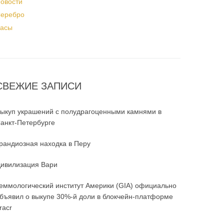
овости
еребро
асы
СВЕЖИЕ ЗАПИСИ
ыкуп украшений с полудрагоценными камнями в
анкт-Петербурге
рандиозная находка в Перу
ивилизация Вари
еммологический институт Америки (GIA) официально
бъявил о выкупе 30%-й доли в блокчейн-платформе
racr