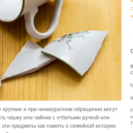
Н
С
Ч
В
С
Г
Ц
 хрупкие и при неаккуратном обращении могут
Г
о
ть чашку или чайник с отбитыми ручкой или
T
 эти предметы как память о семейной истории.