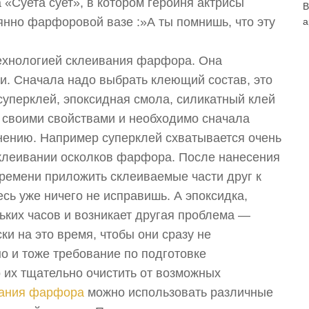
 «Суета сует», в котором героиня актрисы
В
янно фарфоровой вазе :»А ты помнишь, что эту
а
технологией склеивания фарфора. Она
ти. Сначала надо выбрать клеющий состав, это
суперклей, эпоксидная смола, силикатный клей
я своими свойствами и необходимо сначала
енению. Например суперклей схватывается очень
склеивании осколков фарфора. После нанесения
времени приложить склеиваемые части друг к
десь уже ничего не исправишь. А эпоксидка,
льких часов и возникает другая проблема —
и на это время, чтобы они сразу не
но и тоже требование по подготовке
их тщательно очистить от возможных
вания фарфора
можно использовать различные