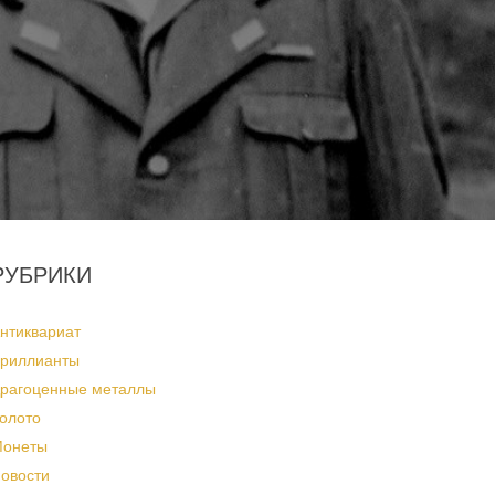
РУБРИКИ
нтиквариат
риллианты
рагоценные металлы
олото
онеты
овости