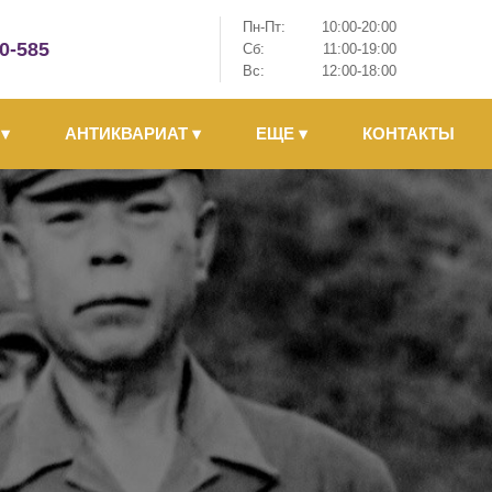
Пн-Пт:
10:00-20:00
-0-585
Сб:
11:00-19:00
Вс:
12:00-18:00
Ы
▾
АНТИКВАРИАТ
▾
ЕЩЕ
▾
КОНТАКТЫ