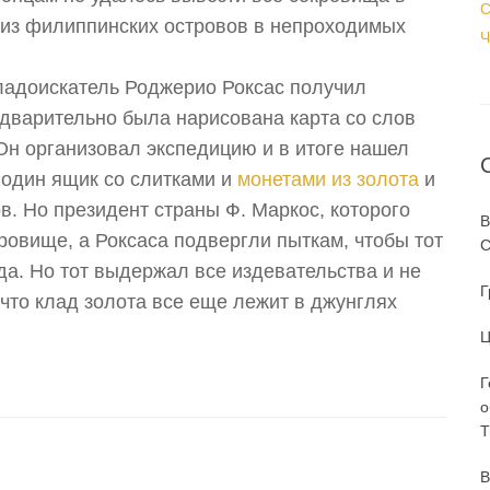
С
 из филиппинских островов в непроходимых
Ч
кладоискатель Роджерио Роксас получил
едварительно была нарисована карта со слов
Он организовал экспедицию и в итоге нашел
о один ящик со слитками и
монетами из золота
и
. Но президент страны Ф. Маркос, которого
В
ровище, а Роксаса подвергли пыткам, чтобы тот
С
а. Но тот выдержал все издевательства и не
Г
 что клад золота все еще лежит в джунглях
Ц
Г
о
T
В