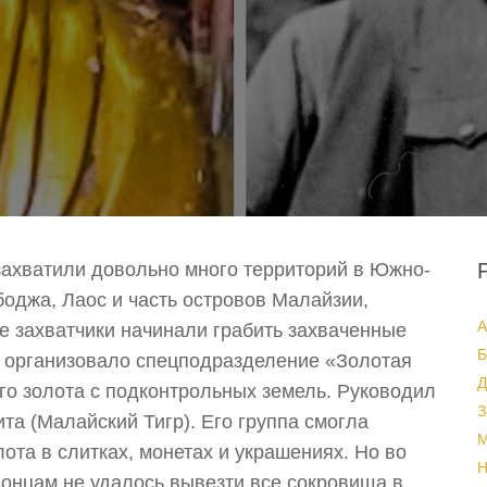
ахватили довольно много территорий в Южно-
боджа, Лаос и часть островов Малайзии,
А
е захватчики начинали грабить захваченные
Б
е организовало спецподразделение «Золотая
Д
го золота с подконтрольных земель. Руководил
З
а (Малайский Тигр). Его группа смогла
М
ота в слитках, монетах и украшениях. Но во
Н
понцам не удалось вывезти все сокровища в