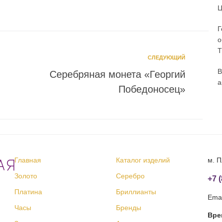
Ц
Г
о
T
СЛЕДУЮЩИЙ
В
Серебряная монета «Георгий
а
Победоносец»
Главная
Каталог изделий
м. П
Золото
Серебро
+7 
Платина
Бриллианты
Emai
Часы
Бренды
Вре