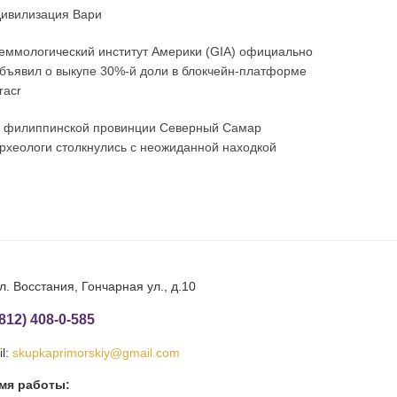
ивилизация Вари
еммологический институт Америки (GIA) официально
бъявил о выкупе 30%-й доли в блокчейн-платформе
racr
 филиппинской провинции Северный Самар
рхеологи столкнулись с неожиданной находкой
л. Восстания, Гончарная ул., д.10
(812) 408-0-585
l:
skupkaprimorskiy@gmail.com
мя работы: