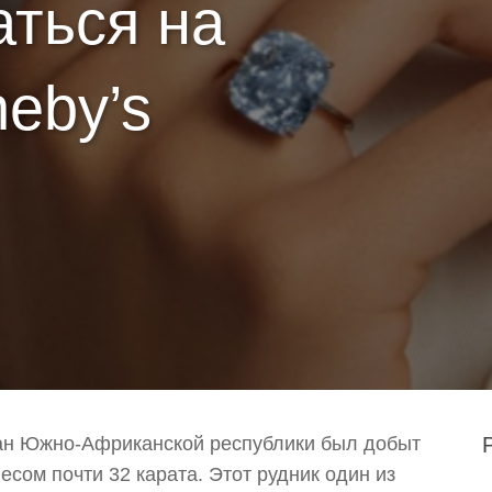
аться на
eby’s
нан Южно-Африканской республики был добыт
сом почти 32 карата. Этот рудник один из