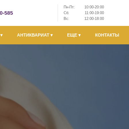
Пн-Пт:
10:00-20:00
-0-585
Сб:
11:00-19:00
Вс:
12:00-18:00
Ы
▾
АНТИКВАРИАТ
▾
ЕЩЕ
▾
КОНТАКТЫ