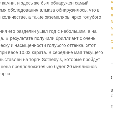
А
е камни, и здесь же был обнаружен самый
Б
емя обследования алмаза обнаружилось, что в
Д
 количестве, а такие экземпляры ярко голубого
З
М
ния его разделки ушел год с небольшим, а на
Н
а. В результате получили бриллиант с очень
С
еску и насыщенности голубого оттенка. Этот
Ч
при весе 10.03 карата. В середине мая текущего
выставлен на торги Sotheby’s, которые пройдут
 цена предположительно будет 20 миллионов
торги.
В
С
Г