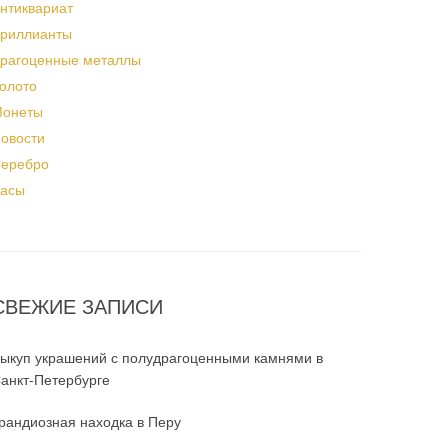
нтиквариат
риллианты
рагоценные металлы
олото
онеты
овости
еребро
асы
СВЕЖИЕ ЗАПИСИ
ыкуп украшений с полудрагоценными камнями в
анкт-Петербурге
рандиозная находка в Перу