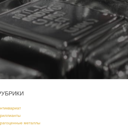
РУБРИКИ
нтиквариат
риллианты
рагоценные металлы