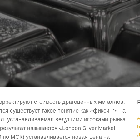
орректируют стоимость драгоценных металлов.
тся существует такое понятие как «фиксинг» на
А
лл, устанавливаемая ведущими игроками рынка.
Б
езультат называется «London Silver Market
Д
00 по МСК) устанавливается новая цена на