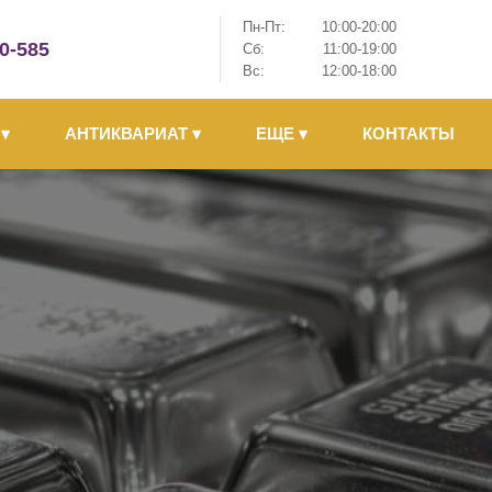
Пн-Пт:
10:00-20:00
-0-585
Сб:
11:00-19:00
Вс:
12:00-18:00
Ы
▾
АНТИКВАРИАТ
▾
ЕЩЕ
▾
КОНТАКТЫ