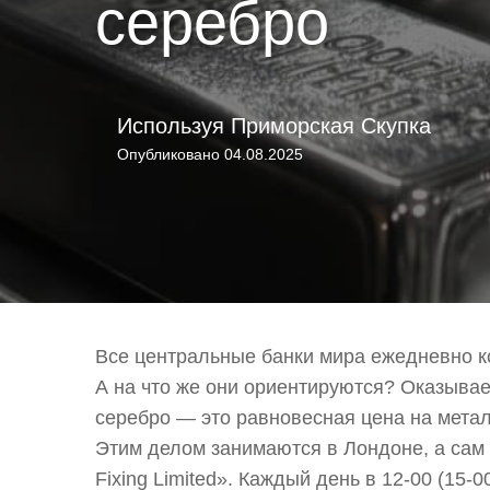
серебро
Используя
Приморская Скупка
Опубликовано
04.08.2025
Все центральные банки мира ежедневно к
А на что же они ориентируются? Оказывае
серебро — это равновесная цена на мета
Этим делом занимаются в Лондоне, а сам р
Fixing Limited». Каждый день в 12-00 (15-