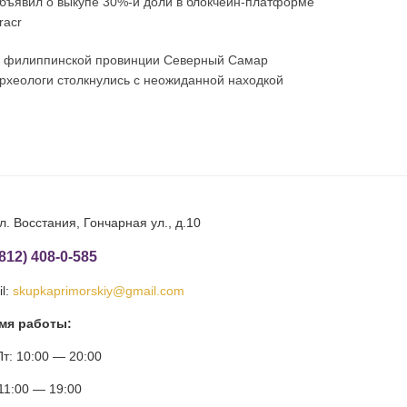
бъявил о выкупе 30%-й доли в блокчейн-платформе
racr
 филиппинской провинции Северный Самар
рхеологи столкнулись с неожиданной находкой
л. Восстания, Гончарная ул., д.10
(812) 408-0-585
l:
skupkaprimorskiy@gmail.com
мя работы:
т: 10:00 — 20:00
11:00 — 19:00