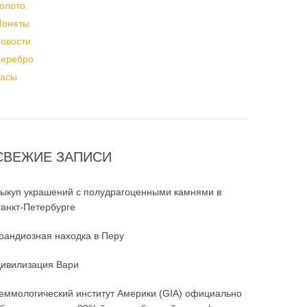
олото
онеты
овости
еребро
асы
СВЕЖИЕ ЗАПИСИ
ыкуп украшений с полудрагоценными камнями в
анкт-Петербурге
рандиозная находка в Перу
ивилизация Вари
еммологический институт Америки (GIA) официально