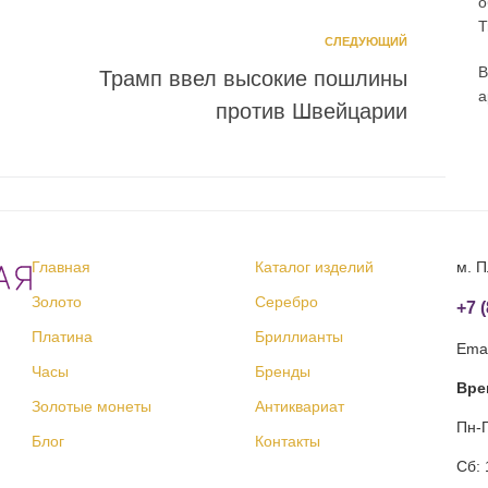
о
T
СЛЕДУЮЩИЙ
В
Трамп ввел высокие пошлины
а
против Швейцарии
Главная
Каталог изделий
м. П
Золото
Серебро
+7 
Платина
Бриллианты
Emai
Часы
Бренды
Вре
Золотые монеты
Антиквариат
Пн-П
Блог
Контакты
Сб: 