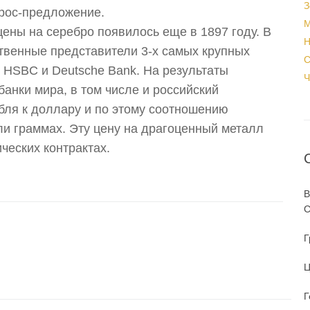
З
прос-предложение.
М
ены на серебро появилось еще в 1897 году. В
Н
твенные представители 3-х самых крупных
С
a, HSBC и Deutsche Bank. На результаты
Ч
банки мира, в том числе и российский
бля к доллару и по этому соотношению
ли граммах. Эту цену на драгоценный металл
ческих контрактах.
В
С
Г
Ц
Г