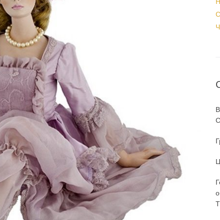
Н
С
Ч
В
С
Г
Ц
Г
о
T