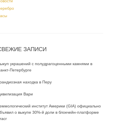
овости
еребро
асы
СВЕЖИЕ ЗАПИСИ
ыкуп украшений с полудрагоценными камнями в
анкт-Петербурге
рандиозная находка в Перу
ивилизация Вари
еммологический институт Америки (GIA) официально
бъявил о выкупе 30%-й доли в блокчейн-платформе
racr