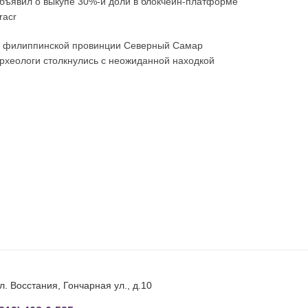
бъявил о выкупе 30%-й доли в блокчейн-платформе
racr
 филиппинской провинции Северный Самар
рхеологи столкнулись с неожиданной находкой
л. Восстания, Гончарная ул., д.10