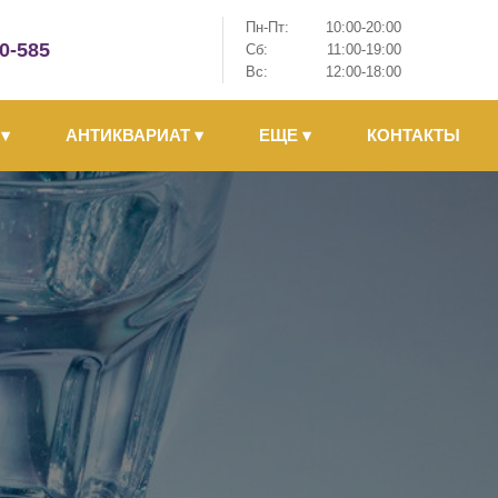
Пн-Пт:
10:00-20:00
-0-585
Сб:
11:00-19:00
Вс:
12:00-18:00
Ы
▾
АНТИКВАРИАТ
▾
ЕЩЕ
▾
КОНТАКТЫ