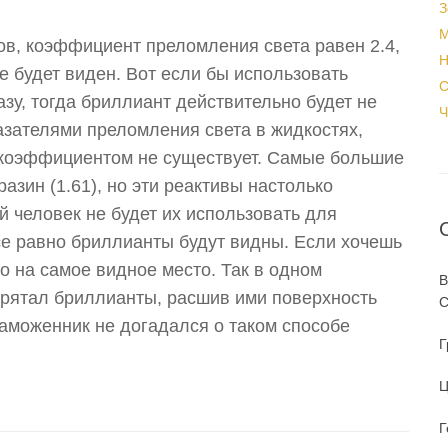
З
М
тов, коэффициент преломления света равен 2.4,
Н
де будет виден. Вот если бы использовать
С
зу, тогда бриллиант действительно будет не
Ч
казателями преломления света в жидкостях,
м коэффициентом не существует. Самые большие
азин (1.61), но эти реактивы настолько
й человек не будет их использовать для
се равно бриллианты будут видны. Если хочешь
о на самое видное место. Так в одном
В
рятал бриллианты, расшив ими поверхность
С
таможенник не догадался о таком способе
Г
Ц
Г