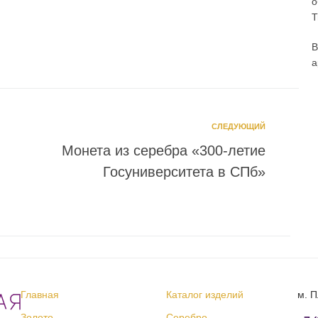
о
T
В
а
СЛЕДУЮЩИЙ
Монета из серебра «300-летие
Госуниверситета в СПб»
Главная
Каталог изделий
м. П
Золото
Серебро