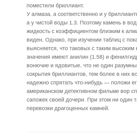
поместили бриллиант.
У алмаза, а соответственно и у бриллиан
а у чистой воды 1.3. Поэтому камень в во
жидкость с коэффициентом близким к алма
виден. Однако, при изучении таблиц с по
выясняется, что таковых с таким высоки
значения имеют анилин (1.58) и фенилгидр
вонючие и ядовитые, что не один разумны
сокрытия бриллиантов, тем более в них в
надежно спрятать что-нибудь — положи ег
американском детективном фильме вор сп
сапожек своей дочери. При этом ни один 
перевозки драгоценных камней.