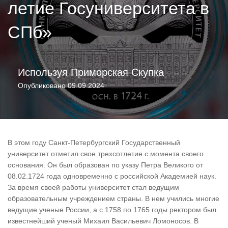
летие Госуниверситета в
СПб»
Используя
Приморская Скупка
Опубликовано
09.09.2024
В этом году Санкт-Петербургский Государственный
университет отметил свое трехсотлетие с момента своего
основания. Он был образован по указу Петра Великого от
08.02.1724 года одновременно с российской Академией наук.
За время своей работы университет стал ведущим
образовательным учреждением страны. В нем учились многие
ведущие ученые России, а с 1758 по 1765 годы ректором был
известнейший ученый Михаил Васильевич Ломоносов. В