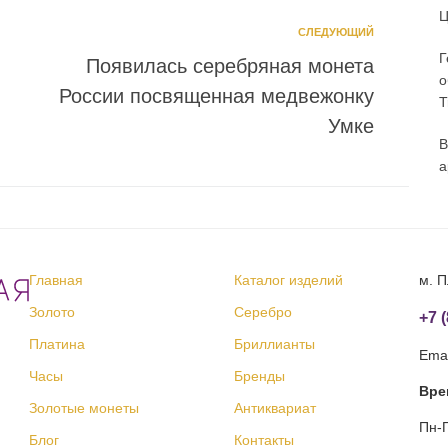
Ц
СЛЕДУЮЩИЙ
Г
Появилась серебряная монета
о
России посвященная медвежонку
T
Умке
В
а
Главная
Каталог изделий
м. П
Золото
Серебро
+7 
Платина
Бриллианты
Emai
Часы
Бренды
Вре
Золотые монеты
Антиквариат
Пн-П
Блог
Контакты