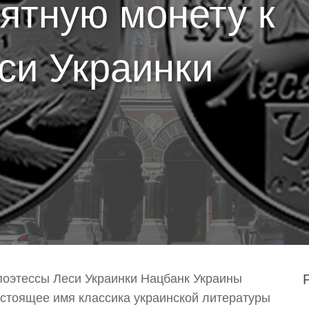
ятную монету к
си Украинки
поэтессы Леси Украинки Нацбанк Украины
астоящее имя классика украинской литературы