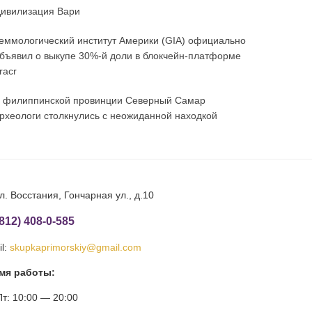
ивилизация Вари
еммологический институт Америки (GIA) официально
бъявил о выкупе 30%-й доли в блокчейн-платформе
racr
 филиппинской провинции Северный Самар
рхеологи столкнулись с неожиданной находкой
л. Восстания, Гончарная ул., д.10
(812) 408-0-585
l:
skupkaprimorskiy@gmail.com
мя работы:
т: 10:00 — 20:00