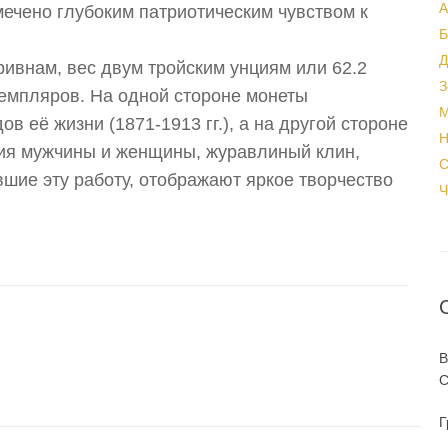
А
мечено глубоким патриотическим чувством к
Б
Д
ривнам, вес двум тройским унциям или 62.2
З
земпляров. На одной стороне монеты
М
в её жизни (1871-1913 гг.), а на другой стороне
Н
ия мужчины и женщины, журавлиный клин,
С
вшие эту работу, отображают яркое творчество
Ч
В
С
Г