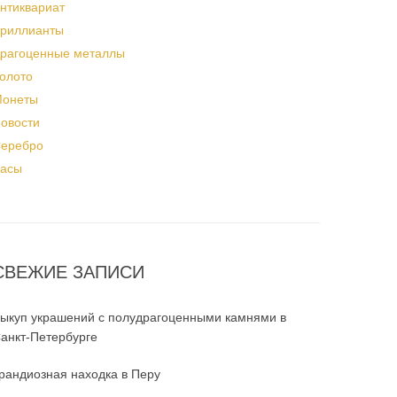
нтиквариат
риллианты
рагоценные металлы
олото
онеты
овости
еребро
асы
СВЕЖИЕ ЗАПИСИ
ыкуп украшений с полудрагоценными камнями в
анкт-Петербурге
рандиозная находка в Перу