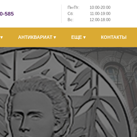
Пн-Пт:
10:00-20:00
-0-585
Сб:
11:00-19:00
Вс:
12:00-18:00
Ы
▾
АНТИКВАРИАТ
▾
ЕЩЕ
▾
КОНТАКТЫ