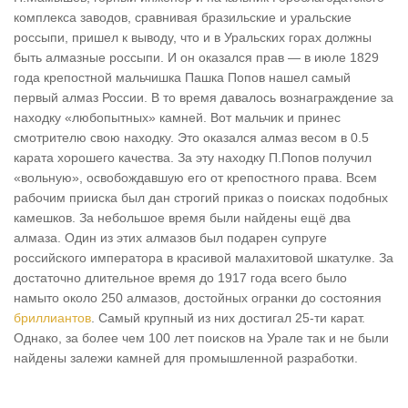
комплекса заводов, сравнивая бразильские и уральские
россыпи, пришел к выводу, что и в Уральских горах должны
быть алмазные россыпи. И он оказался прав — в июле 1829
года крепостной мальчишка Пашка Попов нашел самый
первый алмаз России. В то время давалось вознаграждение за
находку «любопытных» камней. Вот мальчик и принес
смотрителю свою находку. Это оказался алмаз весом в 0.5
карата хорошего качества. За эту находку П.Попов получил
«вольную», освобождавшую его от крепостного права. Всем
рабочим прииска был дан строгий приказ о поисках подобных
камешков. За небольшое время были найдены ещё два
алмаза. Один из этих алмазов был подарен супруге
российского императора в красивой малахитовой шкатулке. За
достаточно длительное время до 1917 года всего было
намыто около 250 алмазов, достойных огранки до состояния
бриллиантов
. Самый крупный из них достигал 25-ти карат.
Однако, за более чем 100 лет поисков на Урале так и не были
найдены залежи камней для промышленной разработки.