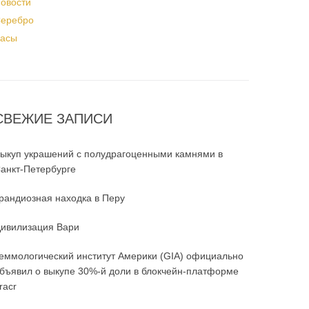
овости
еребро
асы
СВЕЖИЕ ЗАПИСИ
ыкуп украшений с полудрагоценными камнями в
анкт-Петербурге
рандиозная находка в Перу
ивилизация Вари
еммологический институт Америки (GIA) официально
бъявил о выкупе 30%-й доли в блокчейн-платформе
racr