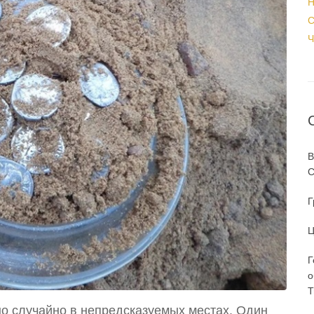
Н
С
Ч
В
С
Г
Ц
Г
о
T
о случайно в непредсказуемых местах. Один