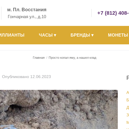
м. Пл. Восстания
+7 (812) 408
Гончарная ул., д.10
ИЛЛИАНТЫ
ЧАСЫ
▾
БРЕНДЫ
▾
МОНЕТ
Главная
/
Просто копал яму, а нашел клад
Опубликовано
12.06.2023
А
Б
Д
З
М