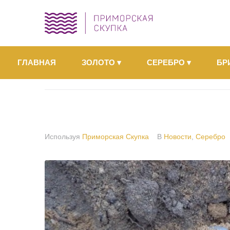
ГЛАВНАЯ
ЗОЛОТО
▾
СЕРЕБРО
▾
БР
Используя
Приморская Скупка
В
Новости
,
Серебро