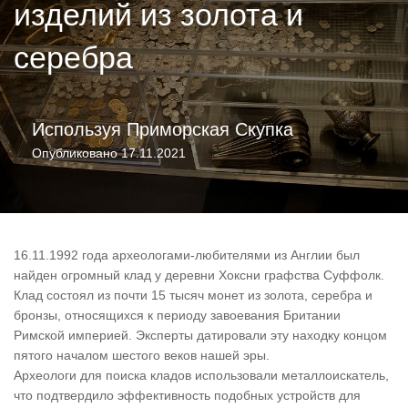
изделий из золота и
серебра
Используя
Приморская Скупка
Опубликовано
17.11.2021
16.11.1992 года археологами-любителями из Англии был
найден огромный клад у деревни Хоксни графства Суффолк.
Клад состоял из почти 15 тысяч монет из золота, серебра и
бронзы, относящихся к периоду завоевания Британии
Римской империей. Эксперты датировали эту находку концом
пятого началом шестого веков нашей эры.
Археологи для поиска кладов использовали металлоискатель,
что подтвердило эффективность подобных устройств для