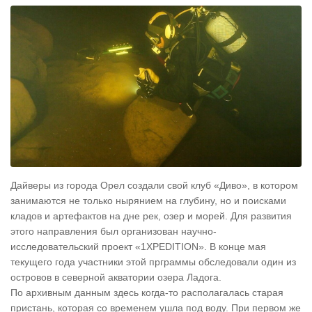
Дайверы из города Орел создали свой клуб «Диво», в котором
занимаются не только нырянием на глубину, но и поисками
кладов и артефактов на дне рек, озер и морей. Для развития
этого направления был организован научно-
исследовательский проект «1XPEDITION». В конце мая
текущего года участники этой прграммы обследовали один из
островов в северной акватории озера Ладога.
По архивным данным здесь когда-то располагалась старая
пристань, которая со временем ушла под воду. При первом же