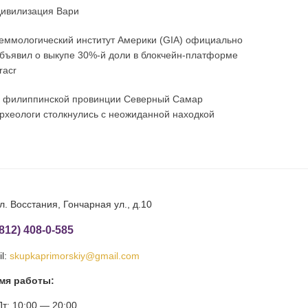
ивилизация Вари
еммологический институт Америки (GIA) официально
бъявил о выкупе 30%-й доли в блокчейн-платформе
racr
 филиппинской провинции Северный Самар
рхеологи столкнулись с неожиданной находкой
л. Восстания, Гончарная ул., д.10
(812) 408-0-585
l:
skupkaprimorskiy@gmail.com
мя работы:
т: 10:00 — 20:00