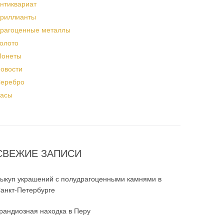
нтиквариат
риллианты
рагоценные металлы
олото
онеты
овости
еребро
асы
СВЕЖИЕ ЗАПИСИ
ыкуп украшений с полудрагоценными камнями в
анкт-Петербурге
рандиозная находка в Перу