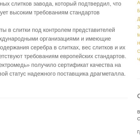
А
х слитков завода, который подтвердил, что
Б
вует высоким требованиям стандартов
Д
З
ты в слитки под контролем представителей
М
еждународными организациями и имеющие
Н
одержания серебра в слитках, вес слитков и их
С
етствуют требованиям европейских стандартов.
Ч
ектромедь» получило сертификат качества на
ой статус надежного поставщика драгметалла.
В
С
Г