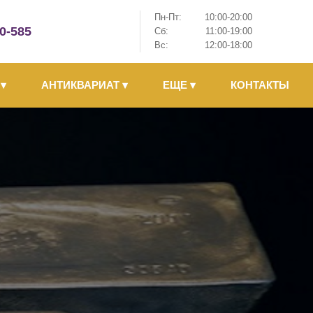
Пн-Пт:
10:00-20:00
-0-585
Сб:
11:00-19:00
Вс:
12:00-18:00
Ы
▾
АНТИКВАРИАТ
▾
ЕЩЕ
▾
КОНТАКТЫ