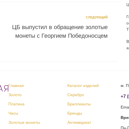
Ц
Г
СЛЕДУЮЩИЙ
о
ЦБ выпустил в обращение золотые
T
монеты с Георгием Победоносцем
В
а
Главная
Каталог изделий
м. П
Золото
Серебро
+7 
Платина
Бриллианты
Emai
Часы
Бренды
Вре
Золотые монеты
Антиквариат
Пн-П