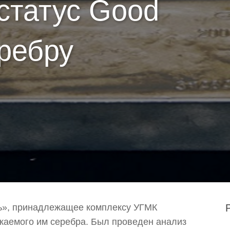
статус Good
еребру
ь», принадлежащее комплексу УГМК
каемого им серебра. Был проведен анализ