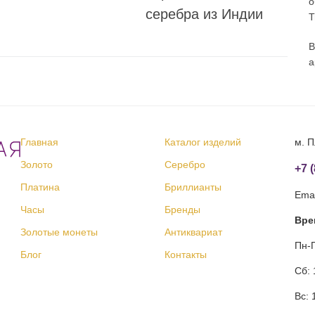
о
серебра из Индии
T
В
а
Главная
Каталог изделий
м. П
Золото
Серебро
+7 
Платина
Бриллианты
Emai
Часы
Бренды
Вре
Золотые монеты
Антиквариат
Пн-П
Блог
Контакты
Сб: 
Вс: 