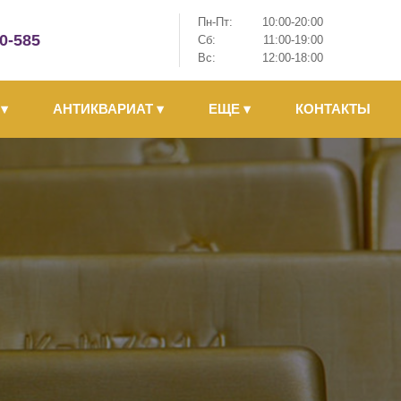
Пн-Пт:
10:00-20:00
-0-585
Сб:
11:00-19:00
Вс:
12:00-18:00
Ы
▾
АНТИКВАРИАТ
▾
ЕЩЕ
▾
КОНТАКТЫ