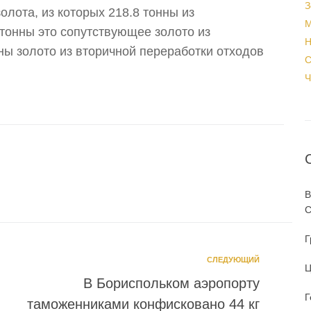
З
олота, из которых 218.8 тонны из
М
тонны это сопутствующее золото из
Н
ны золото из вторичной переработки отходов
С
Ч
В
С
Г
СЛЕДУЮЩИЙ
Ц
В Бориспольком аэропорту
Г
таможенниками конфисковано 44 кг