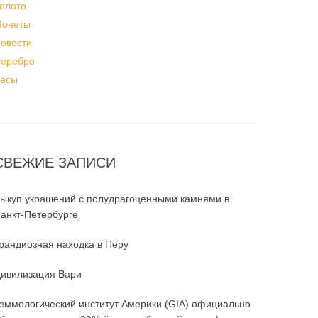
олото
онеты
овости
еребро
асы
СВЕЖИЕ ЗАПИСИ
ыкуп украшений с полудрагоценными камнями в
анкт-Петербурге
рандиозная находка в Перу
ивилизация Вари
еммологический институт Америки (GIA) официально