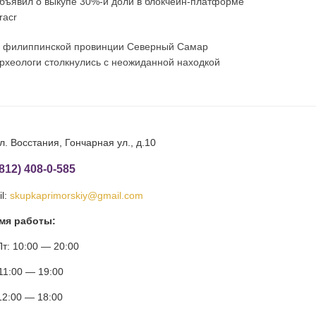
бъявил о выкупе 30%-й доли в блокчейн-платформе
racr
 филиппинской провинции Северный Самар
рхеологи столкнулись с неожиданной находкой
л. Восстания, Гончарная ул., д.10
(812) 408-0-585
l:
skupkaprimorskiy@gmail.com
мя работы:
т: 10:00 — 20:00
11:00 — 19:00
12:00 — 18:00