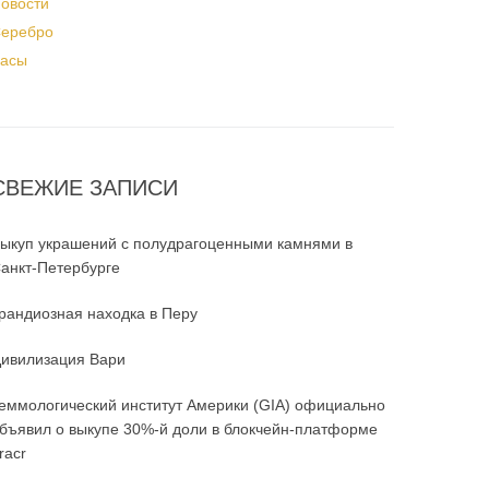
овости
еребро
асы
СВЕЖИЕ ЗАПИСИ
ыкуп украшений с полудрагоценными камнями в
анкт-Петербурге
рандиозная находка в Перу
ивилизация Вари
еммологический институт Америки (GIA) официально
бъявил о выкупе 30%-й доли в блокчейн-платформе
racr