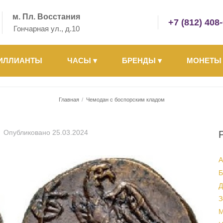
м. Пл. Восстания
+7 (812) 408
Гончарная ул., д.10
ИЛЛИАНТЫ
ЧАСЫ
▾
БРЕНДЫ
▾
МОНЕТ
Главная
/
Чемодан с боспорским кладом
Опубликовано
25.03.2024
А
Б
Д
З
М