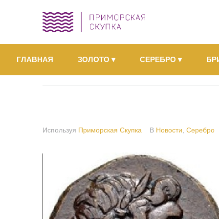
ГЛАВНАЯ
ЗОЛОТО
▾
СЕРЕБРО
▾
БР
Используя
Приморская Скупка
В
Новости
,
Серебро