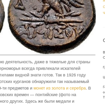
Н
С
Ч
В
С
ою деятельность, даже в тяжелые для страны
Г
ерноморья всегда привлекали искателей
гилами видной знати готов. Так в 1926 году
Ц
 готских курганов обнаружили так называемый
Г
9-ти предметов и
монет из золота и серебра
. В
о
овских времен — понтийские (фото на
T
много других. Здесь же были медали и