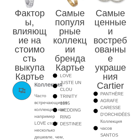
Фактор
Самые
Самые
ы,
популя
ценные
влияющ
рные
и
ие на
коллекц
востреб
стоимо
ии
ованны
сть
бренда
е
выкупа
Картье
украше
Картье
ния
LOVE
JUSTE UN
Cartier
Коллекция
CLOU
PANTHÈRE
Часто
TRINITY
AGRAFE
встречающиеся
1895
CARESSE
коллекции, как
WEDDING
D'ORCHIDÉES
например
RING
Коллекция
LOVE стоят
DESTINEE
часов
несколько
SANTOS
дешевле, чем,