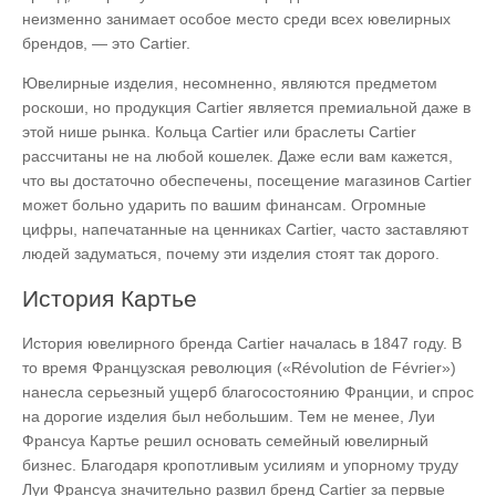
неизменно занимает особое место среди всех ювелирных
брендов, — это Cartier.
Ювелирные изделия, несомненно, являются предметом
роскоши, но продукция Cartier является премиальной даже в
этой нише рынка. Кольца Cartier или браслеты Cartier
рассчитаны не на любой кошелек. Даже если вам кажется,
что вы достаточно обеспечены, посещение магазинов Cartier
может больно ударить по вашим финансам. Огромные
цифры, напечатанные на ценниках Cartier, часто заставляют
людей задуматься, почему эти изделия стоят так дорого.
История Картье
История ювелирного бренда Cartier началась в 1847 году. В
то время Французская революция («Révolution de Février»)
нанесла серьезный ущерб благосостоянию Франции, и спрос
на дорогие изделия был небольшим. Тем не менее, Луи
Франсуа Картье решил основать семейный ювелирный
бизнес. Благодаря кропотливым усилиям и упорному труду
Луи Франсуа значительно развил бренд Cartier за первые