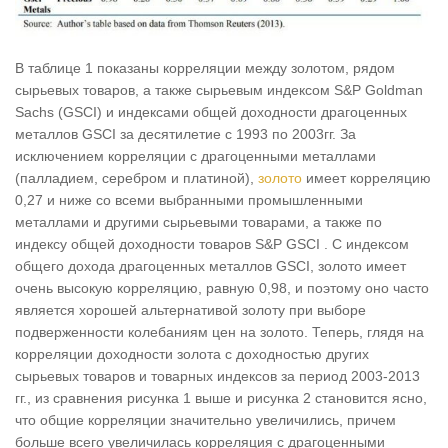
В таблице 1 показаны корреляции между золотом, рядом
сырьевых товаров, а также сырьевым индексом S&P Goldman
Sachs (GSCI) и индексами общей доходности драгоценных
металлов GSCI за десятилетие с 1993 по 2003гг. За
исключением корреляции с драгоценными металлами
(палладием, серебром и платиной),
золото
имеет корреляцию
0,27 и ниже со всеми выбранными промышленными
металлами и другими сырьевыми товарами, а также по
индексу общей доходности товаров S&P GSCI . С индексом
общего дохода драгоценных металлов GSCI, золото имеет
очень высокую корреляцию, равную 0,98, и поэтому оно часто
является хорошей альтернативой золоту при выборе
подверженности колебаниям цен на золото. Теперь, глядя на
корреляции доходности золота с доходностью других
сырьевых товаров и товарных индексов за период 2003-2013
гг., из сравнения рисунка 1 выше и рисунка 2 становится ясно,
что общие корреляции значительно увеличились, причем
больше всего увеличилась корреляция с драгоценными