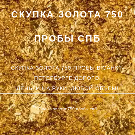
СКУПКА ЗОЛОТА 750
ПРОБЫ СПБ
СКУПКА ЗОЛОТА 750 ПРОБЫ В САНКТ-
ПЕТЕРБУРГЕ ДОРОГО!
ДЕНЬГИ НА РУКИ! ЛЮБОЙ ОБЪЕМ!
Приморская скупка
>
Скупка золота
>
Скупка золота 750 пробы
>
Скупка золота 750 пробы спб