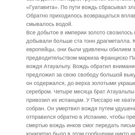
«Гуатавита». По пути вождь сбрасывал зла
Обратно приходилось возвращаться вплавь
смывалось водой.
Все добытое в империи золото свозилось в
добывали больше ста тонн драгметалла. К
европейцы, они были удивлены обилием зо
предводительством маркиза Франциско Пи
вождя Атауальпу. Вождь обратил внимание
предложил за свою свободу большой выку
он содержался, до верха золотыми украш
серебром. Четыре месяца брат Атауальпы 
привозил их испанцам. У Писсаро не хвати
собран. Он умертвил вождя путем удушени
отправился обратно в Испанию, чтобы пр
смертью вождь инков смог передать письм
конкретно было в этом сообщении никто не 