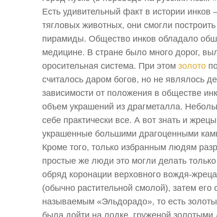
Есть удивительный факт в истории инков 
тягловых животных, они смогли построит
пирамиды. Общество инков обладало обши
медицине. В стране было много дорог, в
оросительная система. При этом
золото
по
считалось даром богов, но не являлось д
зависимости от положения в обществе ин
объем украшений из драгметалла. Неболь
себе практически все. А вот знать и жре
украшенные большими драгоценными кам
Кроме того, только избранным людям раз
простые же люди это могли делать тольк
обряд коронации верховного вождя-жреца
(обычно растительной смолой), затем его
называемым «Эльдорадо», то есть золоты
была дойти на лодке, груженой золотыми 