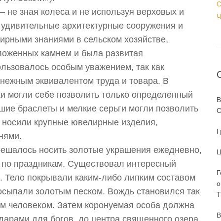
С
— не зная колеса и не используя верховых и
Ч
ь удивительные архитектурные сооружения и
рными знаниями в сельском хозяйстве,
ыложенных камнем и была развитая
льзовалось особым уважением, так как
енежным эквивалентом труда и товара. В
ки могли себе позволить только определенный
В
шие браслеты и мелкие серьги могли позволить
С
цы носили крупные ювелирные изделия,
Г
нями.
решалось носить золотые украшения ежедневно,
Ц
о по праздникам. Существовал интересный
Г
. Тело покрывали каким-либо липким составом
о
 осыпали золотым песком. Вождь становился так
T
м человеком. Затем коронуемая особа должна
В
дарами для богов, до центра священного озера