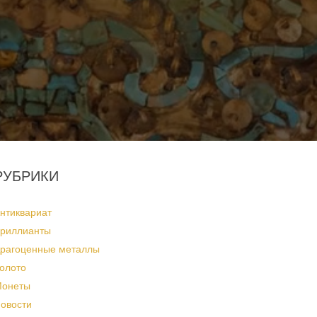
РУБРИКИ
нтиквариат
риллианты
рагоценные металлы
олото
онеты
овости