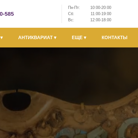
Пн-Пт:
10:00-20:00
-0-585
Сб:
11:00-19:00
Вс:
12:00-18:00
Ы
▾
АНТИКВАРИАТ
▾
ЕЩЕ
▾
КОНТАКТЫ