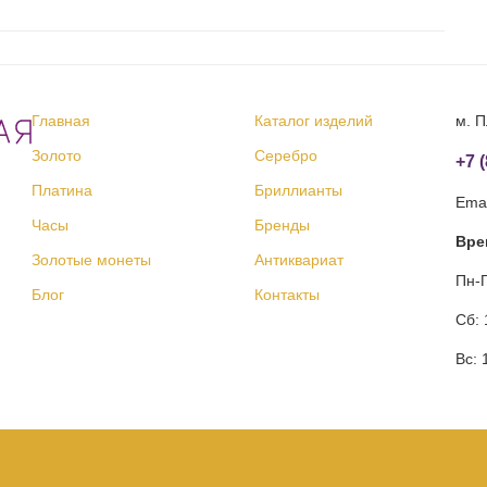
Главная
Каталог изделий
м. П
Золото
Серебро
+7 
Платина
Бриллианты
Emai
Часы
Бренды
Вре
Золотые монеты
Антиквариат
Пн-П
Блог
Контакты
Сб: 
Вс: 