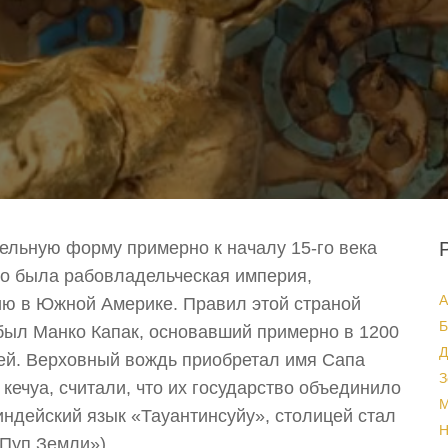
ельную форму примерно к началу 15-го века
это была рабовладельческая империя,
А
ю в Южной Америке. Правил этой страной
Б
ыл Манко Капак, основавший примерно в 1200
Д
ей. Верховный вождь приобретал имя Сапа
З
кечуа, считали, что их государство объединило
М
индейский язык «Тауантинсуйу», столицей стал
Н
«Пуп Земли»).