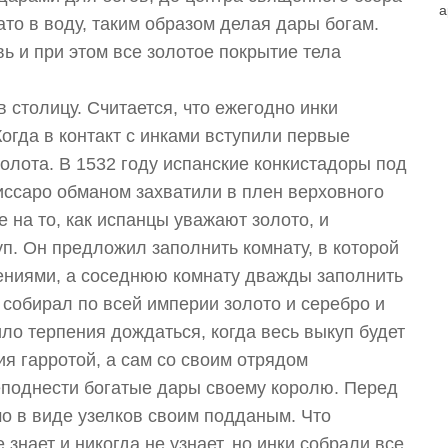
а
то в воду, таким образом делая дары богам.
 и при этом все золотое покрытие тела
 столицу. Считается, что ежегодно инки
огда в контакт с инками вступили первые
лота. В 1532 году испанские конкистадоры под
ссаро обманом захватили в плен верховного
 на то, как испанцы уважают золото, и
п. Он предложил заполнить комнату, в которой
ениями, а соседнюю комнату дважды заполнить
собирал по всей империи золото и серебро и
ло терпения дождаться, когда весь выкуп будет
я гарротой, а сам со своим отрядом
еподнести богатые дары своему королю. Перед
о в виде узелков своим подданым. Что
знает и никогда не узнает, но инки собрали все