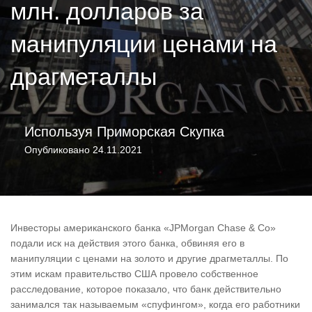
млн. долларов за
манипуляции ценами на
драгметаллы
Используя
Приморская Скупка
Опубликовано
24.11.2021
Инвесторы американского банка «JPMorgan Chase & Co»
подали иск на действия этого банка, обвиняя его в
манипуляции с ценами на золото и другие драгметаллы. По
этим искам правительство США провело собственное
расследование, которое показало, что банк действительно
занимался так называемым «спуфингом», когда его работники